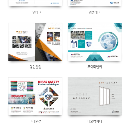
디엠테크
명성테크
1126
Views
491
명인산업
모아티엔씨
Views
565
Views
513
미래안전
바오컴퍼니