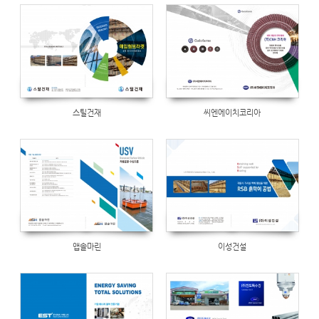
Views
520
스틸건재
씨엔에이치코리아
앱솔마린
이성건설
Views
518