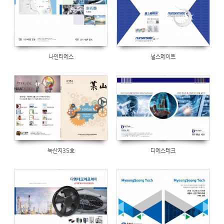
나인티에스
널스메이트
Views
3860
녹산지35호
디에스테크
Views
3816
Views
1231