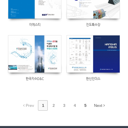
이에스티
진도특수강
Views
657
한국지수D&C
한신인더스
Prev
1
2
3
4
5
Next